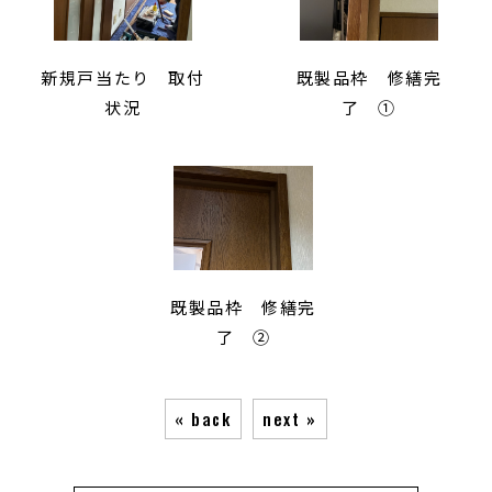
新規戸当たり 取付
既製品枠 修繕完
状況
了 ①
既製品枠 修繕完
了 ②
« back
next »